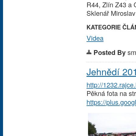
R44, Zlín Z43 a 
Sklenář Mirosla
KATEGORIE ČLÁ
Videa
sm
Posted By
Jehnědí 20
http://1232.rajc
Pěkná fota na st
https://plus.go