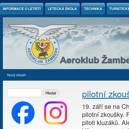
Jump to Content
INFORMACE O LETIŠTI
LETECKÁ ŠKOLA
TECHNIKA
TURISTICK
Nový obsah
Vyhledávání
HLEDAT
pilotní zko
19. září se na Ch
pilotní zkoušky. 
piloti kluzáků. A