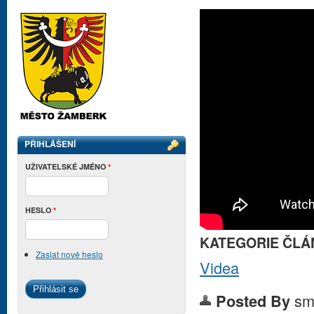
PŘIHLÁŠENÍ
UŽIVATELSKÉ JMÉNO
*
HESLO
*
KATEGORIE ČLÁ
Zaslat nové heslo
Videa
sm
Posted By