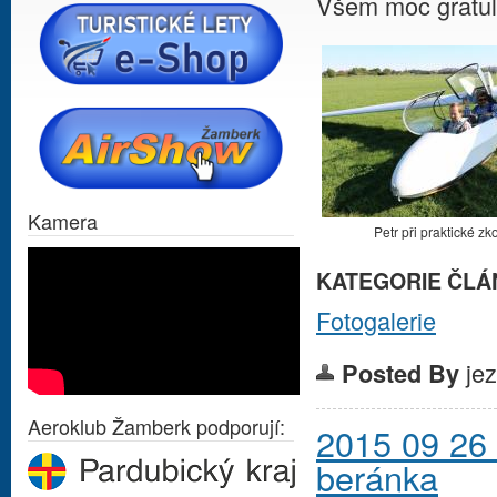
Všem moc gratul
Kamera
Petr při praktické z
KATEGORIE ČLÁ
Fotogalerie
je
Posted By
Aeroklub Žamberk podporují:
2015 09 26 
beránka