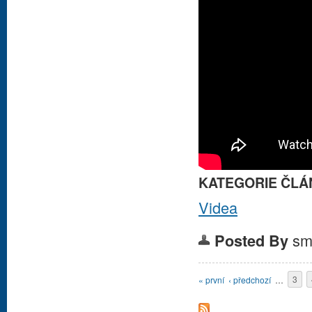
KATEGORIE ČLÁ
Videa
sm
Posted By
Stránky
« první
‹ předchozí
…
3