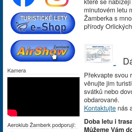
které se nabízejí
minutovém letu m
Žamberka s mnoh
přírody Orlických
Dár
Kamera
Překvapte svou r
věnujte jim turis
svátků nebo dovo
obdarované.
Kontaktujte
nás a
Doba letu i tras
Aeroklub Žamberk podporují:
Můžeme Vám dopo