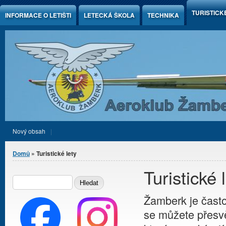
Jump to Content
TURISTICK
INFORMACE O LETIŠTI
LETECKÁ ŠKOLA
TECHNIKA
Nový obsah
Jste zde
Domů
» Turistické lety
Turistické 
Vyhledávání
HLEDAT
Žamberk je často
se můžete přesvěd