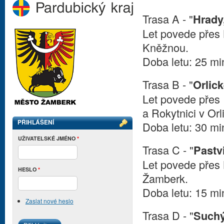
Trasa A - "
Hrady
Let povede přes 
Kněžnou.
Doba letu: 25 mi
Trasa B - "
Orlic
Let povede přes
a Rokytnici v Or
PŘIHLÁŠENÍ
Doba letu: 30 mi
UŽIVATELSKÉ JMÉNO
*
Trasa C - "
Pastv
Let povede přes 
HESLO
*
Žamberk.
Doba letu: 15 mi
Zaslat nové heslo
Trasa D - "
Suchý