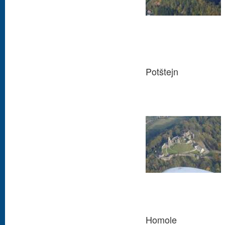
Potštejn
Homole