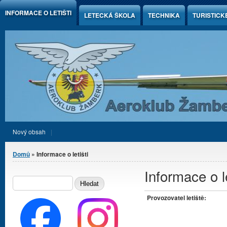
Jump to Content
INFORMACE O LETIŠTI
LETECKÁ ŠKOLA
TECHNIKA
TURISTICK
Nový obsah
Jste zde
Domů
» Informace o letišti
Informace o le
Vyhledávání
HLEDAT
Provozovatel letiště: