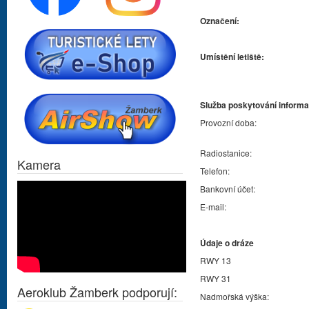
Označení:
Umístění letiště:
Služba poskytování inform
Provozní doba:
Radiostanice:
Kamera
Telefon:
Bankovní účet:
E-mail:
Údaje o dráze
RWY 13
RWY 31
Aeroklub Žamberk podporují:
Nadmořská výška: