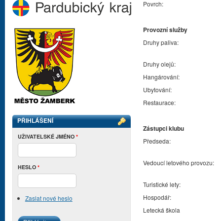
Povrch:
Provozní služby
Druhy paliva:
Druhy olejů:
Hangárování:
Ubytování:
Restaurace:
PŘIHLÁŠENÍ
Zástupci klubu
UŽIVATELSKÉ JMÉNO
*
Předseda:
Vedoucí letového provozu:
HESLO
*
Turistické lety:
Hospodář:
Zaslat nové heslo
Letecká škola