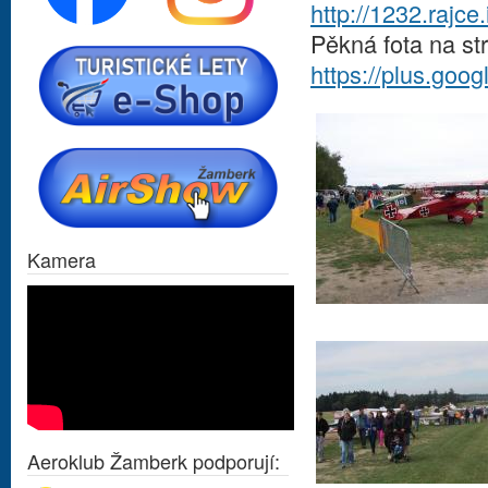
http://1232.rajc
Pěkná fota na st
https://plus.go
Kamera
Aeroklub Žamberk podporují: