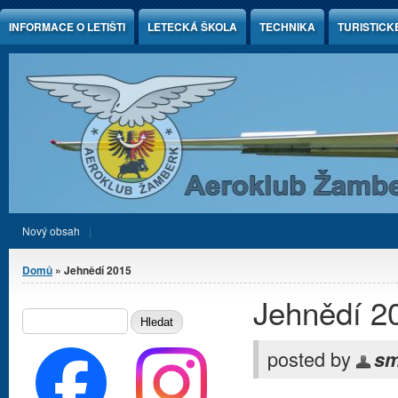
Jump to Content
INFORMACE O LETIŠTI
LETECKÁ ŠKOLA
TECHNIKA
TURISTICK
Nový obsah
Jste zde
Domů
» Jehnědí 2015
Jehnědí 2
Vyhledávání
HLEDAT
posted by
sm