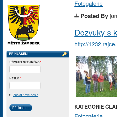
Fotogalerie
jo
Posted By
Dozvuky s k
http://1232.rajc
PŘIHLÁŠENÍ
UŽIVATELSKÉ JMÉNO
*
HESLO
*
Zaslat nové heslo
KATEGORIE ČLÁ
Fotogalerie