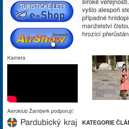
široké veřejnost
vyšlo alespoň ste
případné hnidopi
manželství čisto
hrozící přerůstán
Kamera
Aeroklub Žamberk podporují:
KATEGORIE ČLÁ