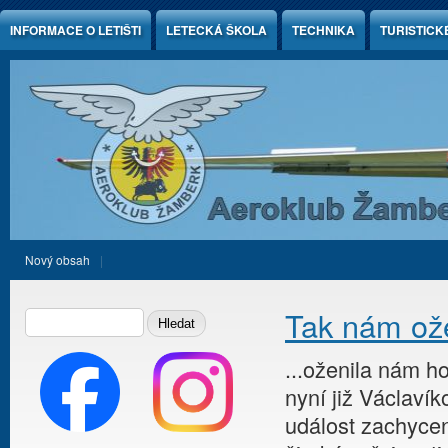
Jump to Content
INFORMACE O LETIŠTI
LETECKÁ ŠKOLA
TECHNIKA
TURISTICK
Nový obsah
Vyhledávání
HLEDAT
Tak nám ože
...oženila nám 
nyní již Václavík
událost zachycen