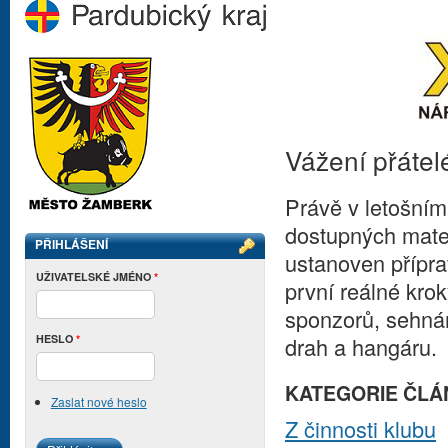
Vážení přátelé
Právě v letošním
dostupných mater
PŘIHLÁŠENÍ
ustanoven přípra
UŽIVATELSKÉ JMÉNO
*
první reálné kro
sponzorů, sehnán
HESLO
*
drah a hangáru.
KATEGORIE ČLÁ
Zaslat nové heslo
Z činnosti klubu