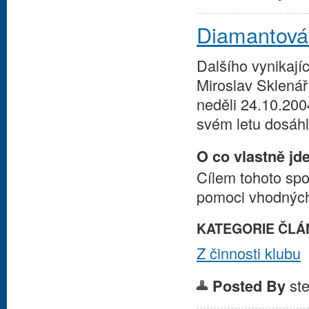
Diamantová 
Dalšího vynikají
Miroslav Sklená
neděli 24.10.200
svém letu dosáhl
O co vlastně jd
Cílem tohoto sp
pomoci vhodných
KATEGORIE ČLÁ
Z činnosti klubu
st
Posted By