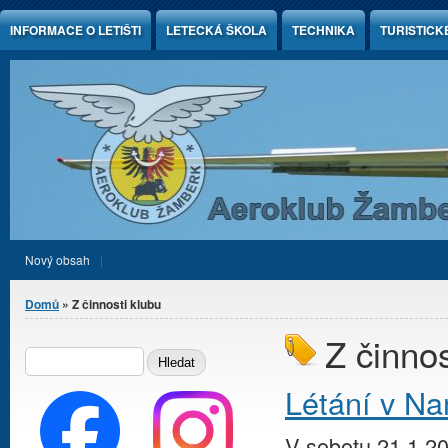
Jump to Content
INFORMACE O LETIŠTI
LETECKÁ ŠKOLA
TECHNIKA
TURISTICK
Nový obsah
Jste zde
Domů
» Z činnosti klubu
Z činnos
Vyhledávání
HLEDAT
Létání v Na
V sobotu 21.1.2