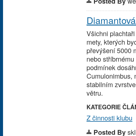
we
Posted By
Diamantová
Všichni plachta
mety, kterých by
převýšení 5000 
nebo stříbrnému 
podmínek dosáhno
Cumulonimbus, ne
stabilním zvrstv
větru.
KATEGORIE ČLÁ
Z činnosti klubu
sk
Posted By