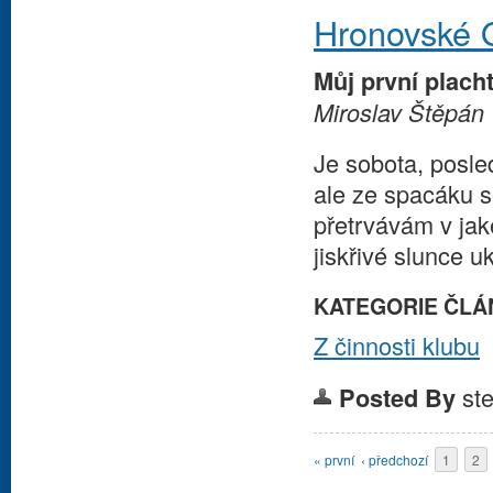
Hronovské 
Můj první plach
Miroslav Štěpán
Je sobota, posle
ale ze spacáku 
přetrvávám v jak
jiskřivé slunce u
KATEGORIE ČLÁ
Z činnosti klubu
st
Posted By
Stránky
« první
‹ předchozí
1
2