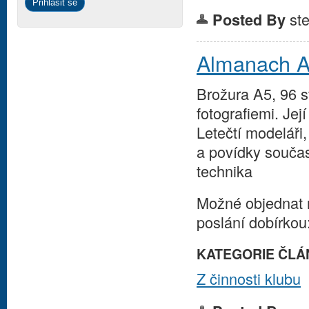
st
Posted By
Almanach A
Brožura A5, 96 s
fotografiemi. Jej
Letečtí modeláři
a povídky součas
technika
Možné objednat n
poslání dobírkou:
KATEGORIE ČLÁ
Z činnosti klubu