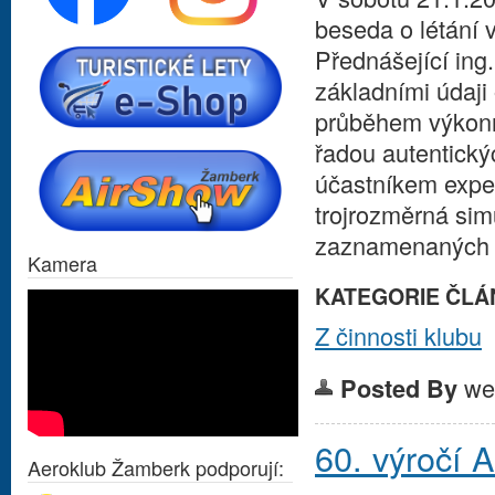
beseda o létání 
Přednášející ing
základními údaji
průběhem výkonn
řadou autentický
účastníkem expe
trojrozměrná sim
zaznamenaných po
Kamera
KATEGORIE ČLÁ
Z činnosti klubu
we
Posted By
60. výročí 
Aeroklub Žamberk podporují: