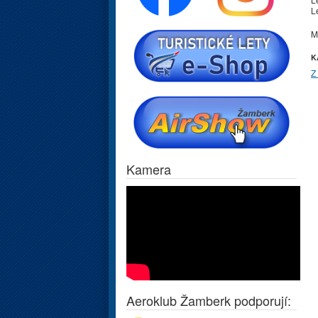
L
M
K
Z
Kamera
Aeroklub Žamberk podporují: