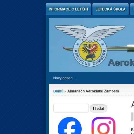
Jump to Content
INFORMACE O LETIŠTI
LETECKÁ ŠKOLA
Nový obsah
Jste zde
Domů
» Almanach Aeroklubu Žamberk
Vyhledávání
HLEDAT
B
L