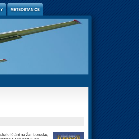
ZY
METEOSTANICE
istorie létání na Žamberecku,
ývalých členů aeroklubu,