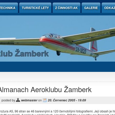
TECHNIKA
TURISTICKÉ LETY
Z ČINNOSTI AK
GALERIE
ODKA
Almanach Aeroklubu Žamberk
posted by
on
webmaster
20. Červenec 2005 - 19:09
rožura A5, 96 stran se 46 barevnými a 120 černobílými fotografiemi. Její obsah je h
etečtí modeláři, Aeroklub v přehledech, Havárie, Příběhy a povídky současných i b