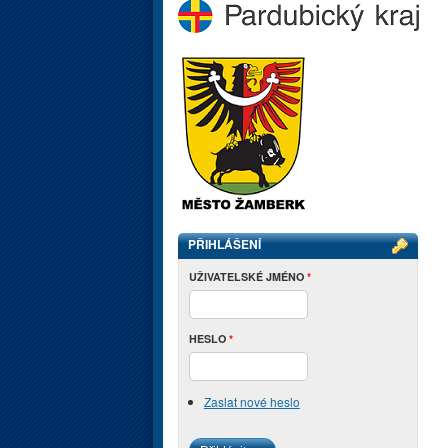
PŘIHLÁŠENÍ
UŽIVATELSKÉ JMÉNO
*
HESLO
*
Zaslat nové heslo