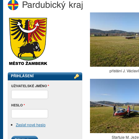
přístání J. Václav
PŘIHLÁŠENÍ
UŽIVATELSKÉ JMÉNO
*
HESLO
*
Zaslat nové heslo
Startuje M. Ježe