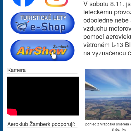
V sobotu 8.11. 
leteckému provoz
odpoledne nebe s
vzduchu motorová
pomocí aerovleku,
větroněm L-13 Bl
na vyznačenou č
Kamera
Aeroklub Žamberk podporují:
pohled z Vrabčáka směrem 
Sněžníku