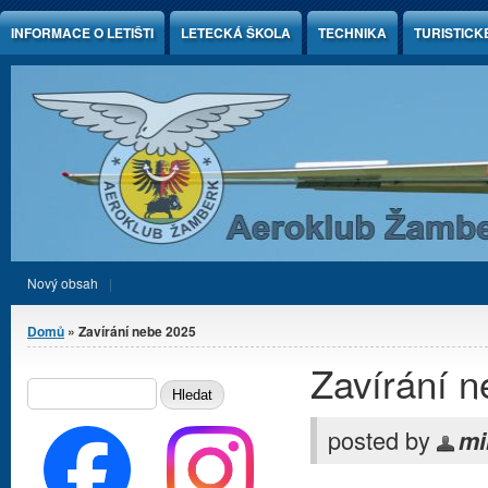
Jump to Content
INFORMACE O LETIŠTI
LETECKÁ ŠKOLA
TECHNIKA
TURISTICK
Nový obsah
Jste zde
Domů
» Zavírání nebe 2025
Zavírání 
Vyhledávání
HLEDAT
posted by
mi