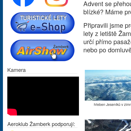
Advent se přehou
blízké? Máme pro
Připravili jsme 
lety z letiště Ža
určí přímo pasa
nebo po domluvě i
Kamera
hřeben Jeseníků v zim
Aeroklub Žamberk podporují: