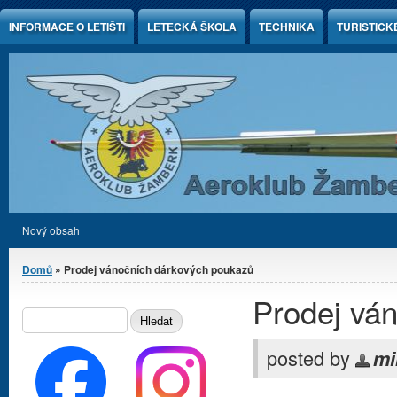
Jump to Content
INFORMACE O LETIŠTI
LETECKÁ ŠKOLA
TECHNIKA
TURISTICK
Nový obsah
Jste zde
Domů
» Prodej vánočních dárkových poukazů
Prodej vá
Vyhledávání
HLEDAT
posted by
mi