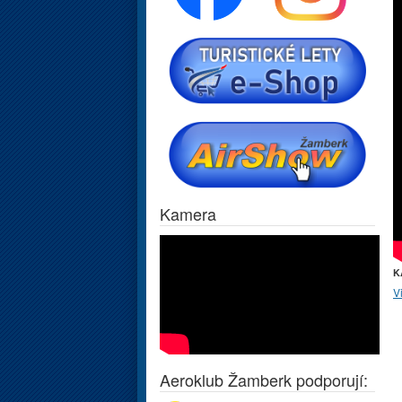
Kamera
K
V
Aeroklub Žamberk podporují: