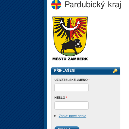
PŘIHLÁŠENÍ
UŽIVATELSKÉ JMÉNO
*
HESLO
*
Zaslat nové heslo