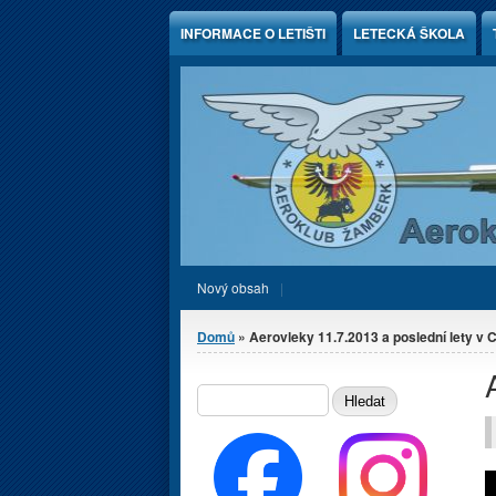
Jump to Content
INFORMACE O LETIŠTI
LETECKÁ ŠKOLA
Nový obsah
Jste zde
Domů
» Aerovleky 11.7.2013 a poslední lety v C
Vyhledávání
HLEDAT