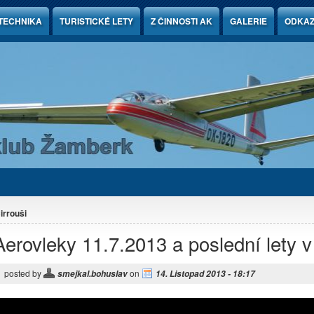
TECHNIKA
TURISTICKÉ LETY
Z ČINNOSTI AK
GALERIE
ODKA
irrouši
Aerovleky 11.7.2013 a poslední lety v
posted by
on
smejkal.bohuslav
14. Listopad 2013 - 18:17