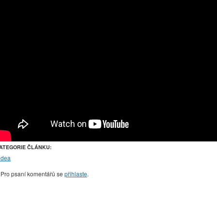
ATEGORIE ČLÁNKU:
idea
Pro psaní komentářů se
přihlaste
.