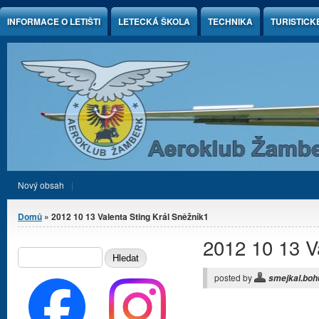
Jump to Content
INFORMACE O LETIŠTI
LETECKÁ ŠKOLA
TECHNIKA
TURISTICK
Nový obsah
Jste zde
Domů
» 2012 10 13 Valenta Sting Král Sněžník1
2012 10 13 V
Vyhledávání
HLEDAT
posted by
smejkal.boh