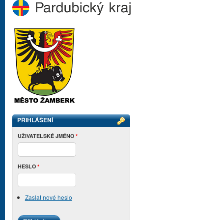
PŘIHLÁŠENÍ
UŽIVATELSKÉ JMÉNO
*
HESLO
*
Zaslat nové heslo